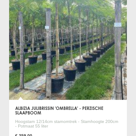
ALBIZIA JULIBRISSIN 'OMBRELLA' - PERZISCHE
SLAAPBOOM
Hoogstam 12/14cm stamomtrek - Stamhoogte 200cm
- Potmaat 55 liter
€ 359,00