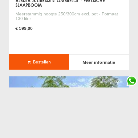
ALBIZIA JULIBRISSIN 'OMBRELLA' - PERZISCHE
SLAAPBOOM
Meerstammig hoogte 250/300cm excl. pot - Potmaat
130 liter
€ 599,00
Bestellen
Meer informatie
olijfboom
olijfboom kopen
olijfbomen
bomen
palmbomen
palmboom
vijgenbomen
vijgenboom
olivenbaum
Olivenbaeume
Olive tree for sale
Olive trees for sale