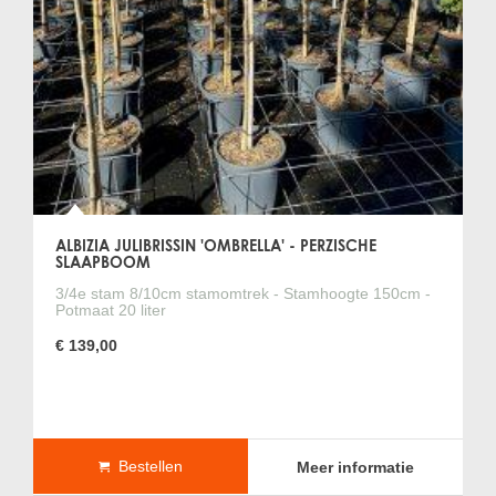
uiteindelijk een grote boom. Hierdoor is de boom uitermate
geschikt voor plaatsing in de volle grond. Belangrijk hierbij is
dat de bodem goed waterdoorlatend is. Maak daarom een
ruim plantgat en gebruik voldoende mediterraan substraat.
Kan een Perzische slaapboom in een plantenbak worden
geplaatst?
Een Perzische slaapboom is niet geschikt om langdurig in
een plantenbak te worden geplaatst. Door de snelle groei
van de boom zal een plantenbak al snel te klein zijn.
Moet een Perzische slaapboom worden beschermd in de
ALBIZIA JULIBRISSIN 'OMBRELLA' - PERZISCHE
winter?
SLAAPBOOM
Jonge bomen van de Perzische slaapboom zijn gevoeliger
3/4e stam 8/10cm stamomtrek - Stamhoogte 150cm -
voor vorst dan oudere exemplaren. Jonge bomen kunnen
Potmaat 20 liter
dan ook het beste worden beschermd bij strenge vorst.
€ 139,00
Moet een Perzische slaapboom gesnoeid worden?
De Perzische slaapboom kan het beste jaarlijks in het
voorjaar worden gesnoeid. Snoei daarbij eventueel dode
takken eruit en kort de overige takken in. Op die manier
vertakt de kruin het meest en vormt zich jaarlijks een volle
Bestellen
Meer informatie
kruin.