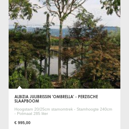
ALBIZIA JULIBRISSIN 'OMBRELLA' - PERZISCHE
SLAAPBOOM
Hoogstam 20/25cm stamomtrek - Stamhoogte 240cm
- Potmaat 285 liter
€ 995,00