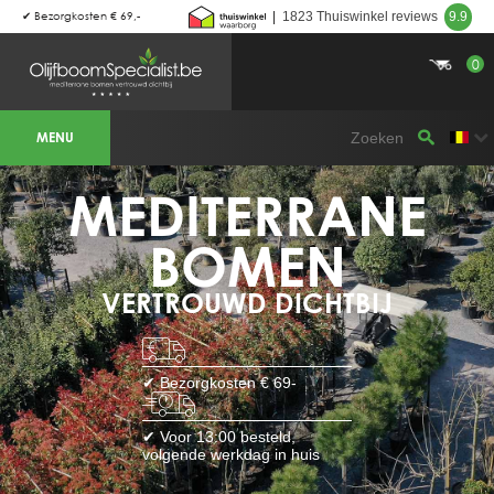
|
1823 Thuiswinkel reviews
9.9
Levering :
0
BOTANICALGROUP WERKGEBIEDEN &
WEBSITES
MENU
Olijfboomspecialist
OLIJFBOOMSPECIALIST.NL
OLIJFBOOMSPECIALIST.BE
MEDITERRANE
LESPECIALISTEDESOLIVIERS.FR
OLIVENBAUM.DE
DRZEWAOLIWNE.PL
OLIVETREESPECIALIST.COM
BOMEN
Bomen
VERTROUWD DICHTBIJ
BOMEN.NL
GROENBLIJVENDEBOMEN.NL
GROENBLIJVENDEBOMEN.BE
PALMBOMENSPECIALIST.NL
IMMERGRUENEBAEUME.DE
✔ Bezorgkosten € 69-
Botanicalgroup
BOTANICALGROUP.EU
✔ Voor 13:00 besteld,
BOTANICALGROUP.DE
volgende werkdag in huis
BOTANICALGROUP.BE