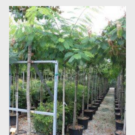
Heeft de Perzische slaapboom bemesting nodig?
Bemesten in het voorjaar zorgt voor een goede groei én
zorgt voor een mooie, gezonde bladkleur.
Moet ik de Perzische slaapboom water geven?
De eerste jaren na aanplant is het belangrijk om gedurende
het groeiseizoen bij droge periodes regelmatig water te
geven. Oudere bomen zijn vrij droogteresistent en kunnen
langere drogere periodes dus goed verdragen. De boom
staat ook liever iets te droog dan te nat.
Is de Perzische slaapboom gevoelig voor aantastingen?
Een te natte bodem kan tot wortelrot leiden dat ernstige
schade kan veroorzaken aan de boom. Een goede
afwatering is dan ook noodzakelijk.