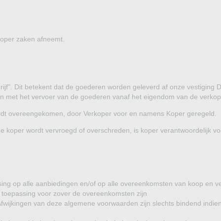
rkoper zaken afneemt.
edrijf". Dit betekent dat de goederen worden geleverd af onze vestigi
den met het vervoer van de goederen vanaf het eigendom van de verkop
s wordt overeengekomen, door Verkoper voor en namens Koper geregeld.
de koper wordt vervroegd of overschreden, is koper verantwoordelijk vo
ing op alle aanbiedingen en/of op alle overeenkomsten van koop en 
toepassing voor zover de overeenkomsten zijn
wijkingen van deze algemene voorwaarden zijn slechts bindend indien en