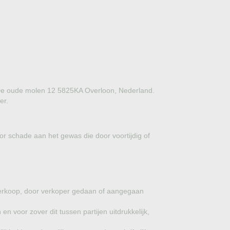
GROVE DEN
JAPANSE WOLMISPEL
TOSCAANSE JASMIJN
VORMSNOEI
BAMBOE
ng De oude molen 12 5825KA Overloon, Nederland.
er.
JUDASBOOM
SCHIJNHULST
or schade aan het gewas die door voortijdig of
PORTUGESE LAURIER
SNEEUWBAL
verkoop, door verkoper gedaan of aangegaan
KORNOELJE
 voor zover dit tussen partijen uitdrukkelijk,
MIMOSA