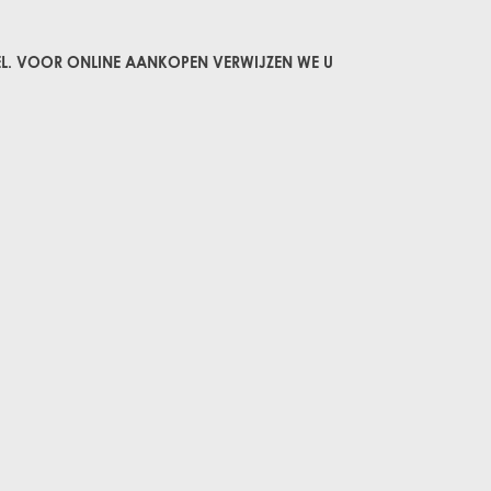
GLANSMISPEL
L. VOOR ONLINE AANKOPEN VERWIJZEN WE U
GROENBLIJVENDE TULPENBOOM
OLIJFWILG
CIPRES
EUCALYPTUS
OLEANDER
PERZISCHE SLAAPBOOM
JAPANSE ESDOORN
JAPANSE BONSAI
BOLVORMIGE DEN