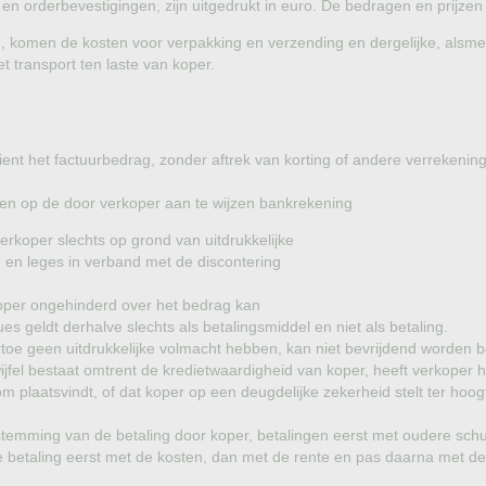
en orderbevestigingen, zijn uitgedrukt in euro. De bedragen en prijzen zi
n, komen de kosten voor verpakking en verzending en dergelijke, alsm
 transport ten laste van koper.
ient het factuurbedrag, zonder aftrek van korting of andere verrekenin
eden op de door verkoper aan te wijzen bankrekening
rkoper slechts op grond van uitdrukkelijke
 en leges in verband met de discontering
koper ongehinderd over het bedrag kan
es geldt derhalve slechts als betalingsmiddel en niet als betaling.
rtoe geen uitdrukkelijke volmacht hebben, kan niet bevrijdend worden b
jfel bestaat omtrent de kredietwaardigheid van koper, heeft verkoper he
om plaatsvindt, of dat koper op een deugdelijke zekerheid stelt ter ho
stemming van de betaling door koper, betalingen eerst met oudere schu
e betaling eerst met de kosten, dan met de rente en pas daarna met d