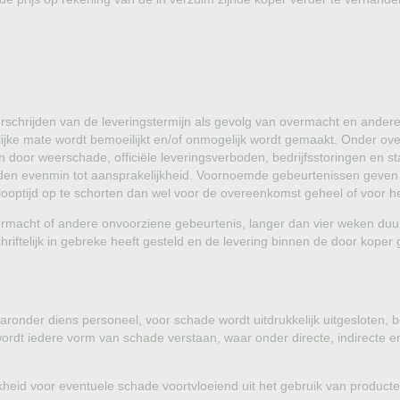
overschrijden van de leveringstermijn als gevolg van overmacht en ande
lijke mate wordt bemoeilijkt en/of onmogelijk wordt gemaakt. Onder 
 door weerschade, officiële leveringsverboden, bedrijfsstoringen en 
eiden evenmin tot aansprakelijkheid. Voornoemde gebeurtenissen geven
optijd op te schorten dan wel voor de overeenkomst geheel of voor het
ermacht of andere onvoorziene gebeurtenis, langer dan vier weken duur
hriftelijk in gebreke heeft gesteld en de levering binnen de door koper g
aaronder diens personeel, voor schade wordt uitdrukkelijk uitgesloten
ordt iedere vorm van schade verstaan, waar onder directe, indirecte
heid voor eventuele schade voortvloeiend uit het gebruik van producte