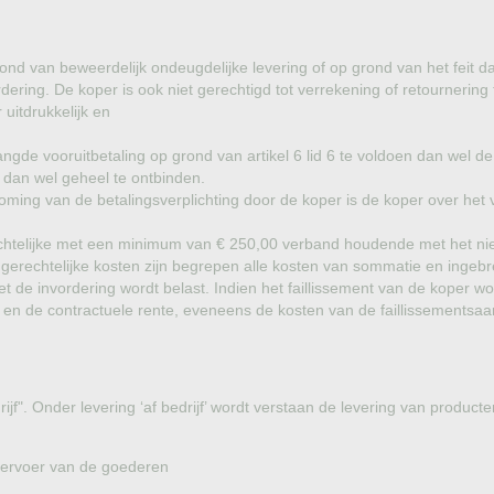
ond van beweerdelijk ondeugdelijke levering of op grond van het feit da
ring. De koper is ook niet gerechtigd tot verrekening of retournering
 uitdrukkelijk en
angde vooruitbetaling op grond van artikel 6 lid 6 te voldoen dan wel de
 dan wel geheel te ontbinden.
akoming van de betalingsverplichting door de koper is de koper over het 
rechtelijke met een minimum van € 250,00 verband houdende met het niet
ngerechtelijke kosten zijn begrepen alle kosten van sommatie en ingebr
de invordering wordt belast. Indien het faillissement van de koper wo
 en de contractuele rente, eveneens de kosten van de faillissementsaa
rijf". Onder levering ‘af bedrijf’ wordt verstaan de levering van produ
vervoer van de goederen