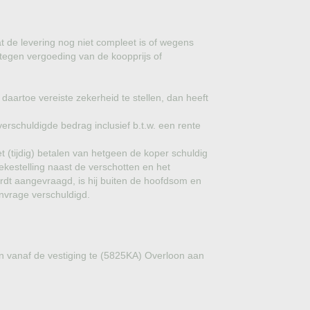
PRODUCTEN VAN OLIJFHOUT
TREESAFE BOOMJASSEN
t de levering nog niet compleet is of wegens
 tegen vergoeding van de koopprijs of
TREESAFE WARMTESLANGEN
TREESAFE DUOPAKKET
 daartoe vereiste zekerheid te stellen, dan heeft
TREESAFE TOTAALPAKKET
verschuldigde bedrag inclusief b.t.w. een rente
 (tijdig) betalen van hetgeen de koper schuldig
ekestelling naast de verschotten en het
rdt aangevraagd, is hij buiten de hoofdsom en
nvrage verschuldigd.
cten vanaf de vestiging te (5825KA) Overloon aan