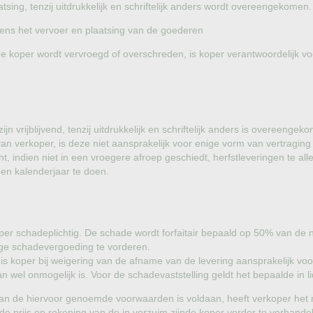
sing, tenzij uitdrukkelijk en schriftelijk anders wordt overeengekomen.
jdens het vervoer en plaatsing van de goederen
de koper wordt vervroegd of overschreden, is koper verantwoordelijk voo
n vrijblijvend, tenzij uitdrukkelijk en schriftelijk anders is overeenge
an verkoper, is deze niet aansprakelijk voor enige vorm van vertragin
cht, indien niet in een vroegere afroep geschiedt, herfstleveringen te a
 een kalenderjaar te doen.
koper schadeplichtig. De schade wordt forfaitair bepaald op 50% van de
ige schadevergoeding te vorderen.
 is koper bij weigering van de afname van de levering aansprakelijk vo
wel onmogelijk is. Voor de schadevaststelling geldt het bepaalde in lid 
aan de hiervoor genoemde voorwaarden is voldaan, heeft verkoper het
de prijs op rekening van de in verzuim zijnde koper verder te verhande