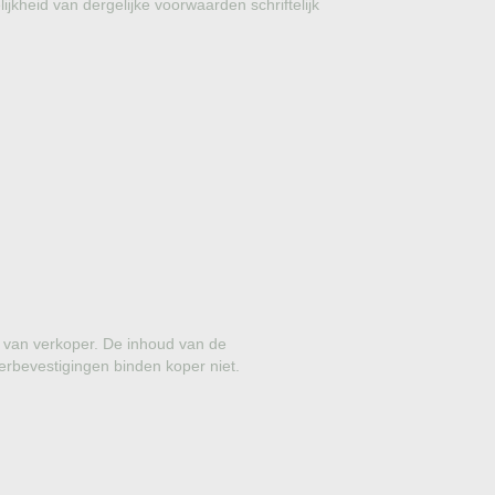
kheid van dergelijke voorwaarden schriftelijk
LIGUSTER
ANANASGUAVE
AARDBEIENBOOM
BLAUWE REGEN
CAMELIA
TREURCEDER
LAURIERKERS
g van verkoper. De inhoud van de
EUROPESE DWERGPALM
erbevestigingen binden koper niet.
TEXAANSE LIGUSTER
MOERBEI
YUCCA