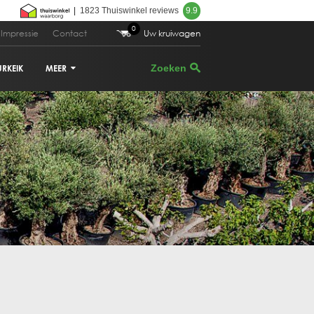
|
1823 Thuiswinkel reviews
9.9
0
Impressie
Contact
Uw kruiwagen
URKEIK
MEER
VIJGENBOOM
PALMBOOM
DRUIVENRANK
GRANAATAPPELBOOM
CITRUSBOOM
PLANTENBAKKEN
PARASOLDEN