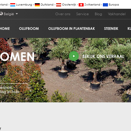
land -
Luxemburg -
Duitsland -
Oostenrijk -
Zwitserland -
Europa
België
Over ons
Service
Blog
Vakhandel
HOME
OLIJFBOOM
OLIJFBOOM IN PLANTENBAK
STEENEIK
K
BOMEN
BEKIJK ONS VERHAAL
esteld,
ag in huis
V