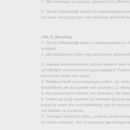
1. Alle bedragen en prijzen, genoemd in offertes 
2. Tenzij uitdrukkelijk anders is overeengekome
ter zake van producten van verkoper alsmede het
Art. 6. Betaling
1. Tenzij uitdrukkelijk anders overeengekomen d
voldaan.
2. Alle betalingen zullen vrij van kosten geschi
3. Nieuwe disconteerbare wissels worden door ve
schriftelijke overeenkomst geaccepteerd. Kosten
komen ten laste van koper.
4. Betaling heeft eerst plaatsgevonden, als ver
beschikken; de acceptatie van wissels c.q. chequ
5. Aan personen in dienst van verkoper, die daa
6. Indien op enig moment bij verkoper gerede twi
koper te eisen dat vooruitbetaling van de koops
zal hebben te vorderen.
7. Verkoper heeft het recht, ondanks andere be
en rente ontstaan, dan is verkoper gerechtigd d