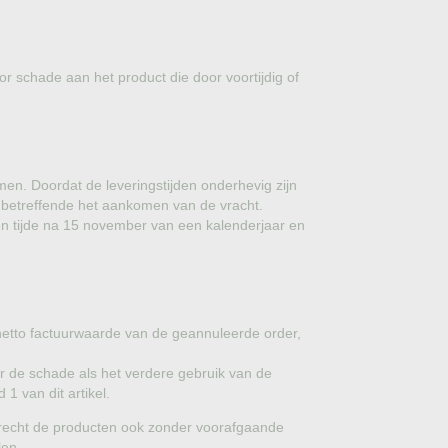
r schade aan het product die door voortijdig of
komen. Doordat de leveringstijden onderhevig zijn
g betreffende het aankomen van de vracht.
llen tijde na 15 november van een kalenderjaar en
 netto factuurwaarde van de geannuleerde order,
or de schade als het verdere gebruik van de
1 van dit artikel.
 recht de producten ook zonder voorafgaande
len.