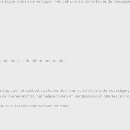
 koper binden de verkoper niet, behalve als de verkoper de toepasselij
vend, tenzij uit de offerte anders blijkt.
ding van het aanbod van koper door een schriftelijke orderbevestigin
 de overeenkomst. Kennelijke fouten of vergissingen in offertes of ord
omt de overeenkomst terstond tot stand.