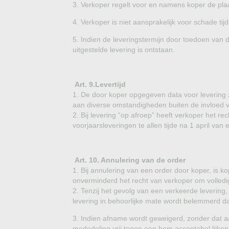
3. Verkoper regelt voor en namens koper de plaat
4. Verkoper is niet aansprakelijk voor schade ti
5. Indien de leveringstermijn door toedoen van 
uitgestelde levering is ontstaan.
Art. 9.Levertijd
1. De door koper opgegeven data voor levering zij
aan diverse omstandigheden buiten de invloed v
2. Bij levering “op afroep” heeft verkoper het re
voorjaarsleveringen te allen tijde na 1 april van
Art. 10. Annulering van de order
1. Bij annulering van een order door koper, is 
onverminderd het recht van verkoper om volled
2. Tenzij het gevolg van een verkeerde levering,
levering in behoorlijke mate wordt belemmerd dan 
3. Indien afname wordt geweigerd, zonder dat 
mededeling vrij tegen een hem acceptabel lijken