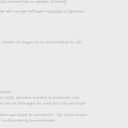
jn inclusief btw en gelden ‘af bedrijf’
OVERIGE BOMEN EN PLANTEN
ede alle overige heffingen opgelegd of geheven
CADEAUBONNEN
HOOGSTAM BOOM
g, binnen 14 dagen na de factuurdatum te zijn
HALFSTAM BOOM
HEESTER
MEERSTAMMIGE BOOM
LEIBOMEN
etaald.
LEISCHERM
t recht, alvorens (verder) te presteren, van
ogte van de bedragen die verkoper nog van koper
KANT EN KLARE HAAG
lden aan koper te verrekenen. Zijn reeds kosten
ONDERHOUDSARTIKELEN
e hoofdvordering te verrekenen.