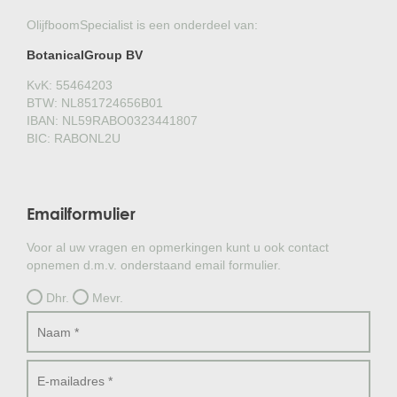
OlijfboomSpecialist is een onderdeel van:
BotanicalGroup BV
KvK: 55464203
BTW: NL851724656B01
IBAN: NL59RABO0323441807
BIC: RABONL2U
Emailformulier
Voor al uw vragen en opmerkingen kunt u ook contact
opnemen d.m.v. onderstaand email formulier.
Dhr.
Mevr.