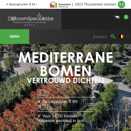
✔ Bezorgkosten € 69,-
|
1823 Thuiswinkel reviews
9.9
0
BOTANICALGROUP WERKGEBIEDEN &
WEBSITES
MENU
Olijfboomspecialist
OLIJFBOOMSPECIALIST.NL
OLIJFBOOMSPECIALIST.BE
MEDITERRANE
LESPECIALISTEDESOLIVIERS.FR
OLIVENBAUM.DE
DRZEWAOLIWNE.PL
OLIVETREESPECIALIST.COM
BOMEN
Bomen
VERTROUWD DICHTBIJ
BOMEN.NL
GROENBLIJVENDEBOMEN.NL
GROENBLIJVENDEBOMEN.BE
PALMBOMENSPECIALIST.NL
IMMERGRUENEBAEUME.DE
✔ Bezorgkosten € 69-
Botanicalgroup
BOTANICALGROUP.EU
✔ Voor 13:00 besteld,
BOTANICALGROUP.DE
volgende werkdag in huis
BOTANICALGROUP.BE