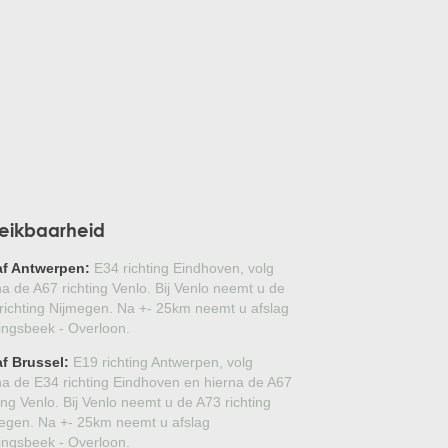
GLANSMISPEL
GROENBLIJVENDE TULPENBOOM
OLIJFWILG
CIPRES
EUCALYPTUS
eikbaarheid
OLEANDER
af Antwerpen:
E34 richting Eindhoven, volg
PERZISCHE SLAAPBOOM
na de A67 richting Venlo. Bij Venlo neemt u de
richting Nijmegen. Na +- 25km neemt u afslag
lingsbeek - Overloon.
JAPANSE ESDOORN
f Brussel:
E19 richting Antwerpen, volg
JAPANSE BONSAI
na de E34 richting Eindhoven en hierna de A67
ting Venlo. Bij Venlo neemt u de A73 richting
BOLVORMIGE DEN
egen. Na +- 25km neemt u afslag
lingsbeek - Overloon.