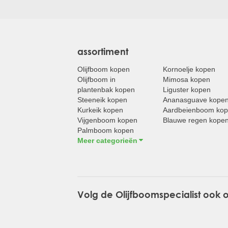
assortiment
Olijfboom kopen
Kornoelje kopen
Olijfboom in
Mimosa kopen
plantenbak kopen
Liguster kopen
Steeneik kopen
Ananasguave kope
Kurkeik kopen
Aardbeienboom ko
Vijgenboom kopen
Blauwe regen kope
Palmboom kopen
Meer categorieën
Volg de Olijfboomspecialist ook 