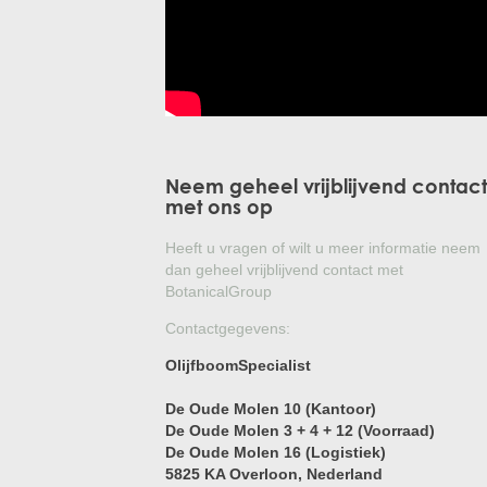
Neem geheel vrijblijvend contact
met ons op
Heeft u vragen of wilt u meer informatie neem
dan geheel vrijblijvend contact met
BotanicalGroup
Contactgegevens:
OlijfboomSpecialist
De Oude Molen 10 (Kantoor)
De Oude Molen 3 + 4 + 12 (Voorraad)
De Oude Molen 16 (Logistiek)
5825 KA Overloon
, Nederland