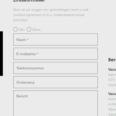
Voor al uw vragen en opmerkingen kunt u ook
contact opnemen d.m.v. onderstaand email
formulier.
Dhr.
Mevr.
Ber
Van
hier
A73 
Vier
Vana
hier
rich
Nijm
Vier