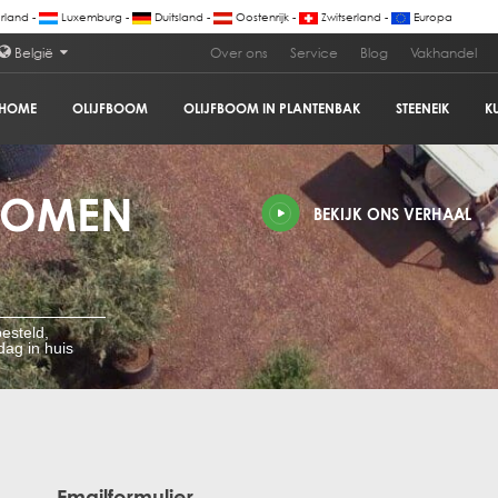
land -
Luxemburg -
Duitsland -
Oostenrijk -
Zwitserland -
Europa
België
Over ons
Service
Blog
Vakhandel
HOME
OLIJFBOOM
OLIJFBOOM IN PLANTENBAK
STEENEIK
K
BOMEN
BEKIJK ONS VERHAAL
esteld,
ag in huis
Emailformulier