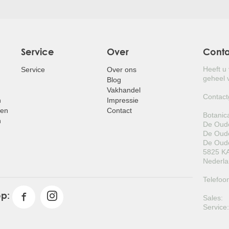
Service
Over
Cont
Heeft u
Service
Over ons
geheel v
Blog
Vakhandel
Contact
n
Impressie
pen
Contact
Botanic
n
De Oude
De Oude
De Oude
5825 KA
Nederl
Telefoo
op:
Sales:
Service