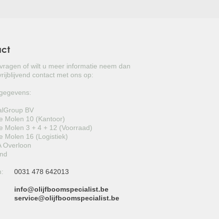
act
 vragen of wilt u meer informatie neem dan
rijblijvend contact met ons op:
gegevens:
alGroup BV
 Molen 10 (Kantoor)
 Molen 3 + 4 + 12 (Voorraad)
 Molen 16 (Logistiek)
 Overloon
and
n:
0031 478 642013
info@olijfboomspecialist.be
:
service@olijfboomspecialist.be