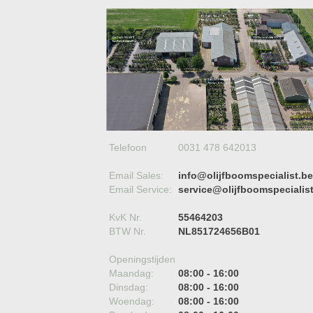
Telefoon
0031 478 642013
Email Sales:
info@olijfboomspecialist.be
Email Service:
service@olijfboomspecialis
KvK Nr.
55464203
BTW Nr.
NL851724656B01
Openingstijden
Maandag:
08:00 - 16:00
Dinsdag:
08:00 - 16:00
Woendag:
08:00 - 16:00