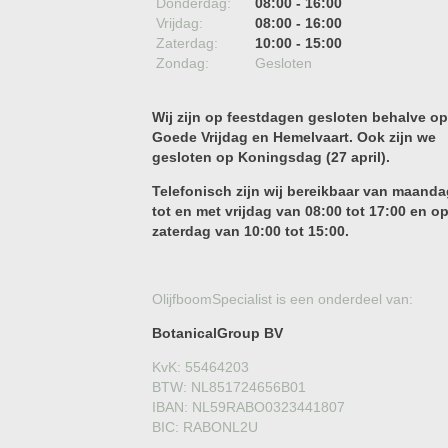
Donderdag:
08:00 - 16:00
Vrijdag:
08:00 - 16:00
Zaterdag:
10:00 - 15:00
Zondag:
Gesloten
Wij zijn op feestdagen gesloten behalve op
Goede Vrijdag en Hemelvaart. Ook zijn we
gesloten op Koningsdag (27 april).
Telefonisch zijn wij bereikbaar van maanda
tot en met vrijdag van 08:00 tot 17:00 en o
zaterdag van 10:00 tot 15:00.
OlijfboomSpecialist is een onderdeel van:
BotanicalGroup BV
KvK: 55464203
BTW: NL851724656B01
IBAN: NL59RABO0323441807
BIC: RABONL2U