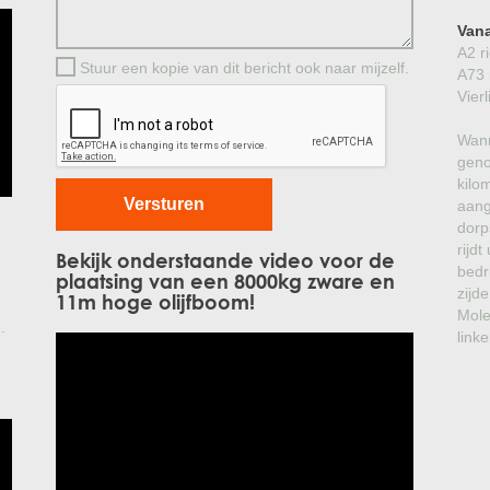
Vana
A2 r
Stuur een kopie van dit bericht ook naar mijzelf.
A73 
Vier
Wann
geno
kilo
aang
dorp
rijd
Bekijk onderstaande video voor de
bedr
plaatsing van een 8000kg zware en
zijde
11m hoge olijfboom!
Mole
.
linke