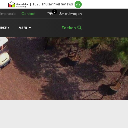
|
1823 Thuiswinkel reviews
9.9
0
Impressie
Contact
Uw kruiwagen
URKEIK
MEER
VIJGENBOOM
PALMBOOM
DRUIVENRANK
GRANAATAPPELBOOM
CITRUSBOOM
PLANTENBAKKEN
PARASOLDEN