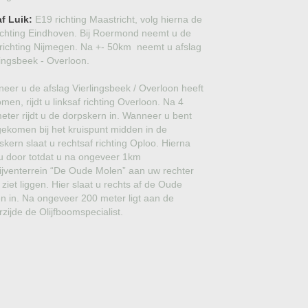
GROVE DEN
f Luik:
E19 richting Maastricht, volg hierna de
ichting Eindhoven. Bij Roermond neemt u de
JAPANSE WOLMISPEL
richting Nijmegen. Na +- 50km neemt u afslag
lingsbeek - Overloon.
TOSCAANSE JASMIJN
eer u de afslag Vierlingsbeek / Overloon heeft
VORMSNOEI
men, rijdt u linksaf richting Overloon. Na 4
meter rijdt u de dorpskern in. Wanneer u bent
BAMBOE
ekomen bij het kruispunt midden in de
skern slaat u rechtsaf richting Oploo. Hierna
JUDASBOOM
t u door totdat u na ongeveer 1km
ijventerrein “De Oude Molen” aan uw rechter
SCHIJNHULST
 ziet liggen. Hier slaat u rechts af de Oude
n in. Na ongeveer 200 meter ligt aan de
PORTUGESE LAURIER
rzijde de Olijfboomspecialist.
SNEEUWBAL
KORNOELJE
MIMOSA