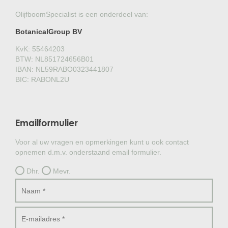
OlijfboomSpecialist is een onderdeel van:
BotanicalGroup BV
KvK: 55464203
BTW: NL851724656B01
IBAN: NL59RABO0323441807
BIC: RABONL2U
Emailformulier
Voor al uw vragen en opmerkingen kunt u ook contact
opnemen d.m.v. onderstaand email formulier.
Dhr.
Mevr.