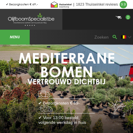
✔ Bezorgkosten € 69,-
|
1823 Thuiswinkel reviews
9.9
0
BOTANICALGROUP WERKGEBIEDEN &
WEBSITES
MENU
Olijfboomspecialist
OLIJFBOOMSPECIALIST.NL
OLIJFBOOMSPECIALIST.BE
MEDITERRANE
LESPECIALISTEDESOLIVIERS.FR
OLIVENBAUM.DE
DRZEWAOLIWNE.PL
OLIVETREESPECIALIST.COM
BOMEN
Bomen
VERTROUWD DICHTBIJ
BOMEN.NL
GROENBLIJVENDEBOMEN.NL
GROENBLIJVENDEBOMEN.BE
PALMBOMENSPECIALIST.NL
IMMERGRUENEBAEUME.DE
✔ Bezorgkosten € 69-
Botanicalgroup
BOTANICALGROUP.EU
✔ Voor 13:00 besteld,
BOTANICALGROUP.DE
volgende werkdag in huis
BOTANICALGROUP.BE