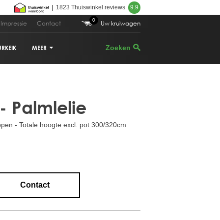
|
1823 Thuiswinkel reviews
9.9
0
Impressie
Contact
Uw kruiwagen
URKEIK
MEER
.495,00
Bestellen
VIJGENBOOM
- Palmlelie
PALMBOOM
ppen - Totale hoogte excl. pot 300/320cm
DRUIVENRANK
GRANAATAPPELBOOM
CITRUSBOOM
Contact
PLANTENBAKKEN
PARASOLDEN