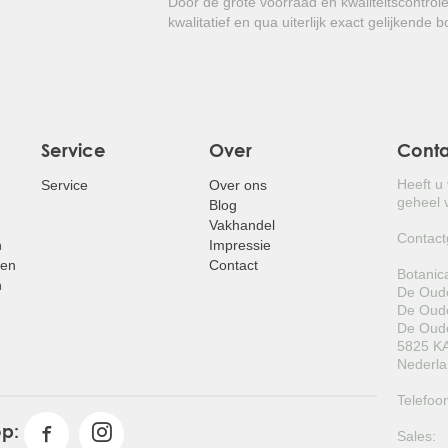
Door de grote voorraad en kwaliteitscontrol
kwalitatief en qua uiterlijk exact gelijkende 
Service
Over
Cont
Heeft u
Service
Over ons
geheel v
Blog
Vakhandel
Contact
n
Impressie
pen
Contact
Botanic
n
De Oude
De Oude
De Oude
5825 KA
Nederl
Telefoo
op:
Sales: