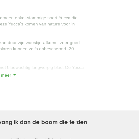
GLANSMISPEL
lgemeen enkel-stammige soort Yucca die
eze Yucca's komen van nature voor in
GROENBLIJVENDE TULPENBOOM
OLIJFWILG
an door zijn woestijn-afkomst zeer goed
plaren kunnen zelfs onbeschermd -20
CIPRES
EUCALYPTUS
met blauwachtig langwerpig blad. De Yucca
 meer
OLEANDER
 vormt zich dan een grote bloemstaak die
PERZISCHE SLAAPBOOM
 prachtige, grote witte bloemen uitkomen.
erstandig de staak kort terug te snoeien.
JAPANSE ESDOORN
draineerde grond en kunnen zowel in de
JAPANSE BONSAI
 geplaatst.
tvang ik dan de boom die te zien
BOLVORMIGE DEN
oeiende boom met een opvallende
rende bloeiwijze!