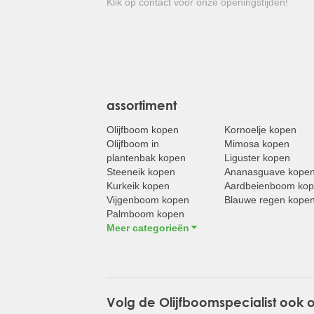
Klik op contact voor onze openingstijden!
assortiment
Olijfboom kopen
Kornoelje kopen
Olijfboom in
Mimosa kopen
plantenbak kopen
Liguster kopen
Steeneik kopen
Ananasguave kope
Kurkeik kopen
Aardbeienboom ko
Vijgenboom kopen
Blauwe regen kope
Palmboom kopen
Meer categorieën
Volg de Olijfboomspecialist ook 