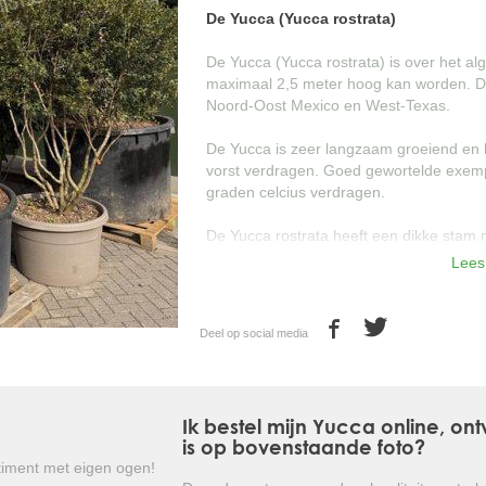
De Yucca (Yucca rostrata)
De Yucca (Yucca rostrata) is over het a
maximaal 2,5 meter hoog kan worden. D
Noord-Oost Mexico en West-Texas.
De Yucca is zeer langzaam groeiend en k
vorst verdragen. Goed gewortelde exem
graden celcius verdragen.
De Yucca rostrata heeft een dikke stam 
wortelt diep en niet breed.
Lees
De Yucca rostrata bloeit in de zomer. Er
boven het bladerdek uitsteekt waarna de
Deel op social media
Als de Yucca bijna is uitgebloeit is het v
Yucca's houden van zon en een goed ge
volle grond als in een plantenbak worden
Ik bestel mijn Yucca online, on
is op bovenstaande foto?
Kortom: een prachtige, langzaam gr
iment met eigen ogen!
bladvorm en -kleur én met een schitte