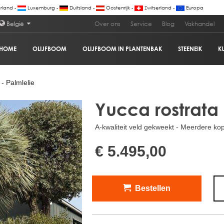
land -
Luxemburg -
Duitsland -
Oostenrijk -
Zwitserland -
Europa
België
Over ons
Service
Blog
Vakhandel
HOME
OLIJFBOOM
OLIJFBOOM IN PLANTENBAK
STEENEIK
K
€ 5
- Palmlelie
Yucca rostrata 
A-kwaliteit veld gekweekt - Meerdere ko
€ 5.495,00
Bestellen