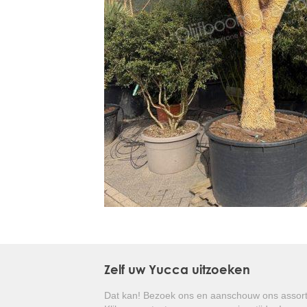
Treesafe
VORSTBESCHERMINGVOORBOMEN.NL
WINTERSCHUTZFUERBAEUME.DE
FROSTPROTECTIONFORTREES.CO.UK
Terracotta
TERRACOTTA.NL
TERRACOTTA.BE
TERRAKOTTA.DE
Zelf uw Yucca uitzoeken
Dat kan! Bezoek ons en aanschouw ons assort