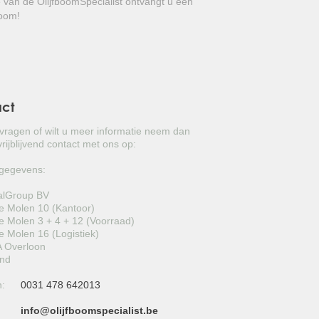
e van de OlijfboomSpecialist ontvangt u een
GROVE DEN
boom!
JAPANSE WOLMISPEL
TOSCAANSE JASMIJN
VORMSNOEI
act
BAMBOE
 vragen of wilt u meer informatie neem dan
rijblijvend contact met ons op:
JUDASBOOM
gegevens:
SCHIJNHULST
alGroup BV
 Molen 10 (Kantoor)
PORTUGESE LAURIER
 Molen 3 + 4 + 12 (Voorraad)
 Molen 16 (Logistiek)
SNEEUWBAL
 Overloon
and
KORNOELJE
n:
0031 478 642013
MIMOSA
info@olijfboomspecialist.be