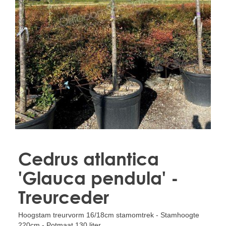
Treesafe
VORSTBESCHERMINGVOORBOMEN.NL
WINTERSCHUTZFUERBAEUME.DE
FROSTPROTECTIONFORTREES.CO.UK
Terracotta
TERRACOTTA.NL
TERRACOTTA.BE
TERRAKOTTA.DE
Cedrus atlantica
'Glauca pendula' -
Treurceder
Hoogstam treurvorm 16/18cm stamomtrek - Stamhoogte
220cm - Potmaat 130 liter