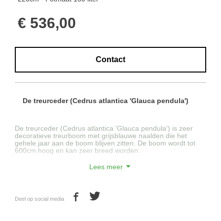
€ 536,00
Contact
De treurceder (Cedrus atlantica 'Glauca pendula')
De treurceder
(Cedrus atlantica 'Glauca pendula')
is zeer
decoratieve treurboom met grijsblauwe naalden die het
gehele jaar aan de boom blijven zitten. De boom wordt tot
600cm hoog en kan zeer breed worden.
Lees meer
De treurceder kan op iedere grondsoort worden geplant
en is goed winterhard.
Deel op social media
In het najaar worden rechtopstaande kegels gevormd
die tot 3 jaar aan de boom kunnen blijven zitten voordat