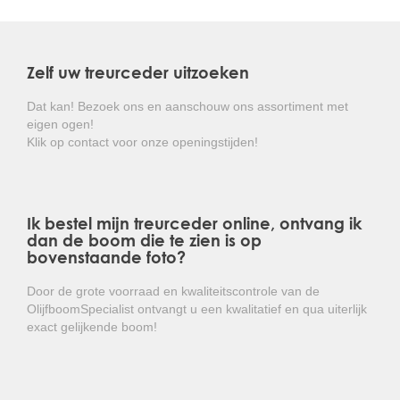
de zaden vrijkomen.
Kortom: Een decoratieve naaldboom met een
opvallende brede groeiwijze!
Zelf uw treurceder uitzoeken
Dat kan! Bezoek ons en aanschouw ons assortiment met
eigen ogen!
Klik op contact voor onze openingstijden!
Ik bestel mijn treurceder online, ontvang ik
dan de boom die te zien is op
bovenstaande foto?
Door de grote voorraad en kwaliteitscontrole van de
OlijfboomSpecialist ontvangt u een kwalitatief en qua uiterlijk
exact gelijkende boom!