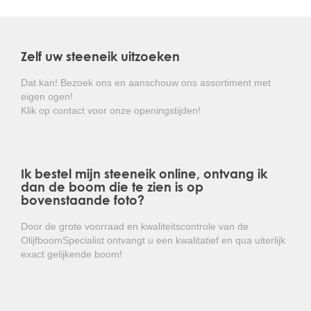
Door het dicht en groenblijvende bladerdek van de
steeneik is het een ideale boom voor duurzame groene
en hoge afscheidingen.
Zelf uw steeneik uitzoeken
De steeneik is goed winterhard en hoeft niet beschermd
te worden tegen de weersinvloeden.
Dat kan! Bezoek ons en aanschouw ons assortiment met
eigen ogen!
Kortom: een prachtige groenblijvende boom die de
Klik op contact voor onze openingstijden!
inkijk in de tuin op een elegante manier opheft!
Ik bestel mijn steeneik online, ontvang ik
dan de boom die te zien is op
bovenstaande foto?
Door de grote voorraad en kwaliteitscontrole van de
OlijfboomSpecialist ontvangt u een kwalitatief en qua uiterlijk
exact gelijkende boom!