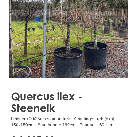
Treesafe
VORSTBESCHERMINGVOORBOMEN.NL
WINTERSCHUTZFUERBAEUME.DE
FROSTPROTECTIONFORTREES.CO.UK
Terracotta
TERRACOTTA.NL
TERRACOTTA.BE
TERRAKOTTA.DE
Quercus ilex -
Steeneik
Leiboom 20/25cm stamomtrek - Afmetingen rek (bxh)
150x150cm - Stamhoogte 190cm - Potmaat 160 liter