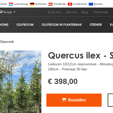
land -
Luxemburg -
Duitsland -
Oostenrijk -
Zwitserland -
Europa
België
Over ons
Service
Blog
Vakhandel
HOME
OLIJFBOOM
OLIJFBOOM IN PLANTENBAK
STEENEIK
K
€
 Steeneik
Quercus ilex - 
Leiboom 10/12cm stamomtrek - Afmetin
180cm - Potmaat 30 liter
€ 398,00
Bestellen