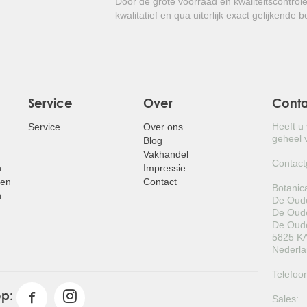
Door de grote voorraad en kwaliteitscontrol
kwalitatief en qua uiterlijk exact gelijkende 
Service
Over
Cont
Heeft u
Service
Over ons
geheel v
Blog
Vakhandel
Contact
n
Impressie
pen
Contact
Botanic
n
De Oude
De Oude
De Oude
5825 KA
Nederl
Telefoo
op:
Sales: