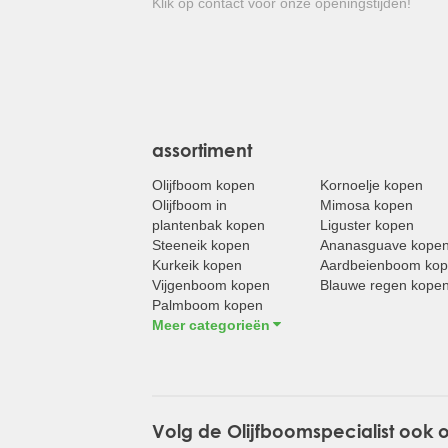
Klik op contact voor onze openingstijden!
assortiment
Olijfboom kopen
Kornoelje kopen
Olijfboom in
Mimosa kopen
plantenbak kopen
Liguster kopen
Steeneik kopen
Ananasguave kope
Kurkeik kopen
Aardbeienboom ko
Vijgenboom kopen
Blauwe regen kope
Palmboom kopen
Meer categorieën
Volg de Olijfboomspecialist ook 