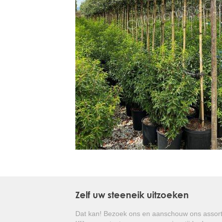
Treesafe
VORSTBESCHERMINGVOORBOMEN.NL
WINTERSCHUTZFUERBAEUME.DE
FROSTPROTECTIONFORTREES.CO.UK
Terracotta
TERRACOTTA.NL
TERRACOTTA.BE
TERRAKOTTA.DE
Zelf uw steeneik uitzoeken
Dat kan! Bezoek ons en aanschouw ons assort