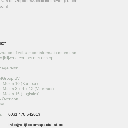
e van de OlijfboomSpecialist ontvangt u een
GROVE DEN
boom!
JAPANSE WOLMISPEL
TOSCAANSE JASMIJN
VORMSNOEI
act
BAMBOE
 vragen of wilt u meer informatie neem dan
rijblijvend contact met ons op:
JUDASBOOM
gegevens:
SCHIJNHULST
alGroup BV
 Molen 10 (Kantoor)
PORTUGESE LAURIER
 Molen 3 + 4 + 12 (Voorraad)
 Molen 16 (Logistiek)
SNEEUWBAL
 Overloon
and
KORNOELJE
n:
0031 478 642013
MIMOSA
info@olijfboomspecialist.be