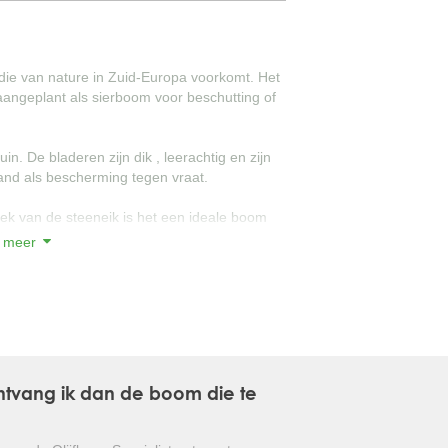
GLANSMISPEL
die van nature in Zuid-Europa voorkomt. Het
GROENBLIJVENDE TULPENBOOM
 aangeplant als sierboom voor beschutting of
OLIJFWILG
in. De bladeren zijn dik , leerachtig en zijn
CIPRES
and als bescherming tegen vraat.
EUCALYPTUS
dek van de steeneik is het een ideale boom
ingen.
 meer
OLEANDER
 niet beschermd te worden tegen de
PERZISCHE SLAAPBOOM
JAPANSE ESDOORN
 boom die de inkijk in de tuin op een
JAPANSE BONSAI
 ontvang ik dan de boom die te
BOLVORMIGE DEN