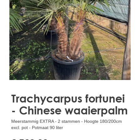
Treesafe
VORSTBESCHERMINGVOORBOMEN.NL
WINTERSCHUTZFUERBAEUME.DE
FROSTPROTECTIONFORTREES.CO.UK
Terracotta
TERRACOTTA.NL
TERRACOTTA.BE
TERRAKOTTA.DE
Trachycarpus fortunei
- Chinese waaierpalm
Meerstammig EXTRA - 2 stammen - Hoogte 180/200cm
excl. pot - Potmaat 90 liter