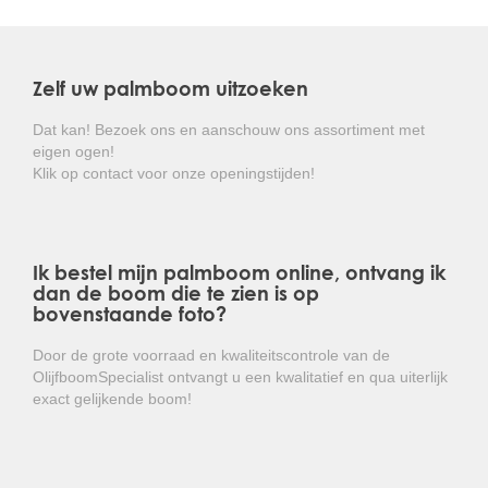
Ook qua ziekte en schimmelbestendigheid is de
Trachycarpus fortunei de taaiste palm die er is.
Zelf uw palmboom uitzoeken
Alle Chinese waaierpalmen uit het assortiment van de
OlijfboomSpecialist zijn veldgekweekt, en grootgebracht in
Dat kan! Bezoek ons en aanschouw ons assortiment met
een landklimaat. Verwar onze kwaliteit niet met
eigen ogen!
tuincentrumkwaliteit. Deze palmen worden veelal snel
Klik op contact voor onze openingstijden!
opgekweekt in kassen met een hoge temperatuur en
luchtvochtigheid, waardoor deze palmen niet geschikt zijn
voor plaatsing ins ons klimaat.
Ik bestel mijn palmboom online, ontvang ik
Kortom: een zeer sterke palm met mooie
dan de boom die te zien is op
waaiervormige bladeren en die weinig onderhoud
bovenstaande foto?
vergt!
Door de grote voorraad en kwaliteitscontrole van de
OlijfboomSpecialist ontvangt u een kwalitatief en qua uiterlijk
exact gelijkende boom!