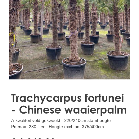
Treesafe
VORSTBESCHERMINGVOORBOMEN.NL
WINTERSCHUTZFUERBAEUME.DE
FROSTPROTECTIONFORTREES.CO.UK
Terracotta
TERRACOTTA.NL
TERRACOTTA.BE
TERRAKOTTA.DE
Trachycarpus fortunei
- Chinese waaierpalm
A-kwaliteit veld gekweekt - 220/240cm stamhoogte -
Potmaat 230 liter - Hoogte excl. pot 375/400cm