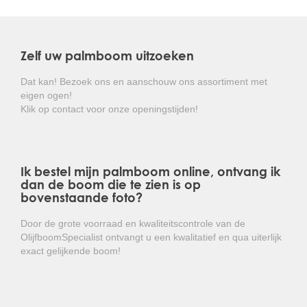
Ook qua ziekte en schimmelbestendigheid is de
Trachycarpus fortunei de taaiste palm die er is.
Zelf uw palmboom uitzoeken
Alle Chinese waaierpalmen uit het assortiment van de
OlijfboomSpecialist zijn veldgekweekt, en grootgebracht in
Dat kan! Bezoek ons en aanschouw ons assortiment met
een landklimaat. Verwar onze kwaliteit niet met
eigen ogen!
tuincentrumkwaliteit. Deze palmen worden veelal snel
Klik op contact voor onze openingstijden!
opgekweekt in kassen met een hoge temperatuur en
luchtvochtigheid, waardoor deze palmen niet geschikt zijn
voor plaatsing ins ons klimaat.
Ik bestel mijn palmboom online, ontvang ik
Kortom: een zeer sterke palm met mooie
dan de boom die te zien is op
waaiervormige bladeren en die weinig onderhoud
bovenstaande foto?
vergt!
Door de grote voorraad en kwaliteitscontrole van de
OlijfboomSpecialist ontvangt u een kwalitatief en qua uiterlijk
exact gelijkende boom!