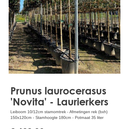
Treesafe
VORSTBESCHERMINGVOORBOMEN.NL
WINTERSCHUTZFUERBAEUME.DE
FROSTPROTECTIONFORTREES.CO.UK
Terracotta
TERRACOTTA.NL
TERRACOTTA.BE
TERRAKOTTA.DE
Prunus laurocerasus
'Novita' - Laurierkers
Leiboom 10/12cm stamomtrek - Afmetingen rek (bxh)
150x120cm - Stamhoogte 180cm - Potmaat 35 liter