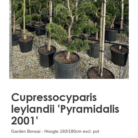
Treesafe
VORSTBESCHERMINGVOORBOMEN.NL
WINTERSCHUTZFUERBAEUME.DE
FROSTPROTECTIONFORTREES.CO.UK
Terracotta
TERRACOTTA.NL
TERRACOTTA.BE
TERRAKOTTA.DE
Cupressocyparis
leylandii 'Pyramidalis
2001'
Garden Bonsai - Hoogte 160/180cm excl. pot