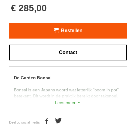
€ 285,00
Bestellen
Contact
De Garden Bonsai
Bonsai is een Japans woord wat letterlijk "boom in pot"
betekent. Dit wordt in de praktijk bereikt door taksnoei,
wortelsnoei, kweken in kleine potten en door stengels
Lees meer
en stammen met behulp van aluminium- of uitgegloeid
koperdraad in de gewenste vorm te laten groeien. Zo
kan een boom, die onder natuurlijke omstandigheden
Deel op social media
uitgroeit tot een meters hoog exemplaar, een sierlijke
plant worden op kleiner formaat.