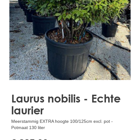
Treesafe
VORSTBESCHERMINGVOORBOMEN.NL
WINTERSCHUTZFUERBAEUME.DE
FROSTPROTECTIONFORTREES.CO.UK
Terracotta
TERRACOTTA.NL
TERRACOTTA.BE
TERRAKOTTA.DE
Laurus nobilis - Echte
laurier
Meerstammig EXTRA hoogte 100/125cm excl. pot -
Potmaat 130 liter