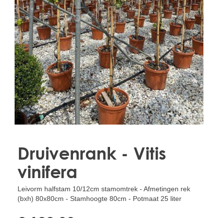
Treesafe
VORSTBESCHERMINGVOORBOMEN.NL
WINTERSCHUTZFUERBAEUME.DE
FROSTPROTECTIONFORTREES.CO.UK
Terracotta
TERRACOTTA.NL
TERRACOTTA.BE
TERRAKOTTA.DE
Druivenrank - Vitis
vinifera
Leivorm halfstam 10/12cm stamomtrek - Afmetingen rek
(bxh) 80x80cm - Stamhoogte 80cm - Potmaat 25 liter