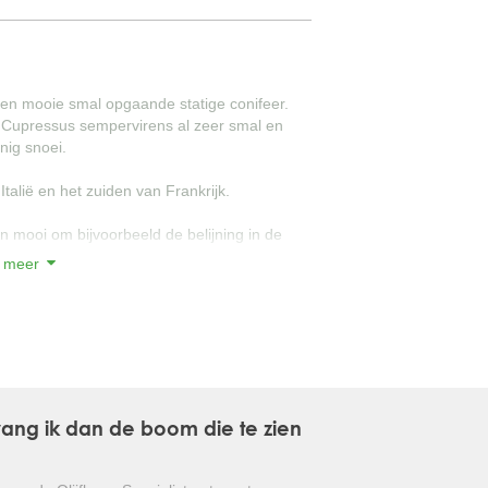
GLANSMISPEL
GROENBLIJVENDE TULPENBOOM
een mooie smal opgaande statige conifeer.
e Cupressus sempervirens al zeer smal en
OLIJFWILG
nig snoei.
CIPRES
talië en het zuiden van Frankrijk.
EUCALYPTUS
n mooi om bijvoorbeeld de belijning in de
 meer
OLEANDER
e grond. Ondanks de compacte vorm is het
PERZISCHE SLAAPBOOM
 in de lente) mooi strak in vorm te snoeien.
JAPANSE ESDOORN
amidalis' is mooi slank van vorm en kan ook
JAPANSE BONSAI
tvang ik dan de boom die te zien
iendelijke conifeer waarmee u Italië
BOLVORMIGE DEN