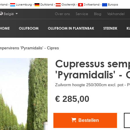
land -
Luxemburg -
Duitsland -
Oostenrijk -
Zwitserland -
Europa
België
Over ons
Service
Blog
Vakhandel
HOME
OLIJFBOOM
OLIJFBOOM IN PLANTENBAK
STEENEIK
K
 - Cipres
€
ervirens 'Pyramidalis' - Cipres
Cupressus semp
'Pyramidalis' - 
Zuilvorm hoogte 250/300cm excl. pot - Po
€ 285,00
Bestellen