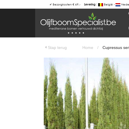
✔ Bezorgkosten € 69,-
België -
Neder
Levering :
BOTANICALGROUP
WERKGEBIEDEN & WEBSITES
Cupressus sempervirens 'Pyramidalis'
Olijfboomspecialist
OLIJFBOOMSPECIALIST.NL
Stap terug
Home
/
Cupressus semp
OLIJFBOOMSPECIALIST.BE
LESPECIALISTEDESOLIVIERS.FR
OLIVENBAUM.DE
DRZEWAOLIWNE.PL
OLIVETREESPECIALIST.COM
Bomen
BOMEN.NL
GROENBLIJVENDEBOMEN.NL
GROENBLIJVENDEBOMEN.BE
PALMBOMENSPECIALIST.NL
IMMERGRUENEBAEUME.DE
Botanicalgroup
BOTANICALGROUP.EU
BOTANICALGROUP.DE
BOTANICALGROUP.BE