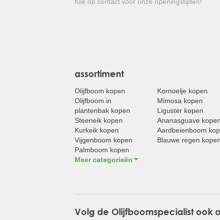
Klik op contact voor onze openingstijden!
assortiment
Olijfboom kopen
Kornoelje kopen
Olijfboom in
Mimosa kopen
plantenbak kopen
Liguster kopen
Steeneik kopen
Ananasguave kope
Kurkeik kopen
Aardbeienboom ko
Vijgenboom kopen
Blauwe regen kope
Palmboom kopen
Meer categorieën
Volg de Olijfboomspecialist ook 