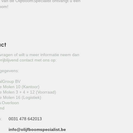
e van de OlijfboomSpecialist ontvangt u een
GROVE DEN
boom!
JAPANSE WOLMISPEL
TOSCAANSE JASMIJN
VORMSNOEI
act
BAMBOE
 vragen of wilt u meer informatie neem dan
rijblijvend contact met ons op:
JUDASBOOM
gegevens:
SCHIJNHULST
alGroup BV
 Molen 10 (Kantoor)
PORTUGESE LAURIER
 Molen 3 + 4 + 12 (Voorraad)
 Molen 16 (Logistiek)
SNEEUWBAL
 Overloon
and
KORNOELJE
n:
0031 478 642013
MIMOSA
info@olijfboomspecialist.be