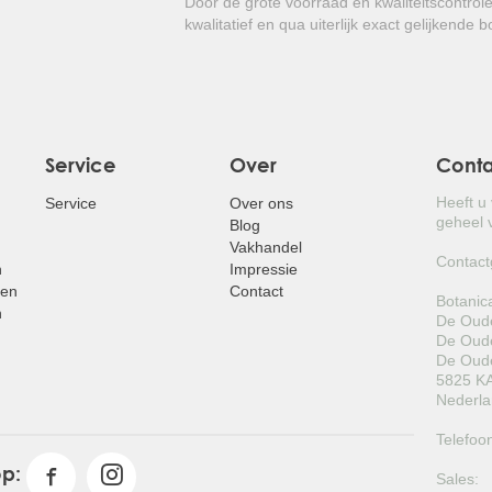
Door de grote voorraad en kwaliteitscontrol
kwalitatief en qua uiterlijk exact gelijkende 
Service
Over
Cont
Heeft u
Service
Over ons
geheel v
Blog
Vakhandel
Contact
n
Impressie
pen
Contact
Botanic
n
De Oude
De Oude
De Oude
5825 KA
Nederl
Telefoo
op:
Sales: