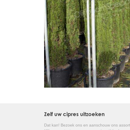
Treesafe
VORSTBESCHERMINGVOORBOMEN.NL
WINTERSCHUTZFUERBAEUME.DE
FROSTPROTECTIONFORTREES.CO.UK
Terracotta
TERRACOTTA.NL
TERRACOTTA.BE
TERRAKOTTA.DE
Zelf uw cipres uitzoeken
Dat kan! Bezoek ons en aanschouw ons assort