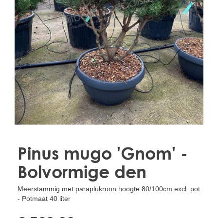
Treesafe
VORSTBESCHERMINGVOORBOMEN.NL
WINTERSCHUTZFUERBAEUME.DE
FROSTPROTECTIONFORTREES.CO.UK
Terracotta
TERRACOTTA.NL
TERRACOTTA.BE
TERRAKOTTA.DE
Pinus mugo 'Gnom' -
Bolvormige den
Meerstammig met paraplukroon hoogte 80/100cm excl. pot
- Potmaat 40 liter