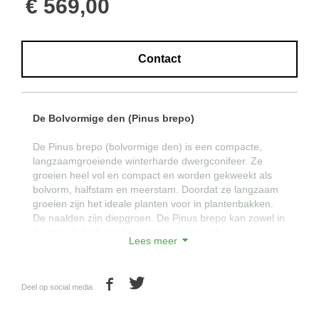
€ 569,00
Contact
De Bolvormige den (Pinus brepo)
De Pinus brepo (bolvormige den) is een compacte,
langzaamgroeiende winterharde dwergconifeer. Ze
groeien heel vol en compact en worden gekweekt als
bolvorm, halfstam en meerstam. Doordat ze langzaam
groeien zijn het ideale planten voor in plantenbakken.
De naalden zijn diepgroen. De Pinus brepo kan zowel in
de zon als halfschaduw worden geplaatst.
Lees meer
Kortom: een mooie solitaire boom die weinig onderhoud
vergt!
Deel op social media